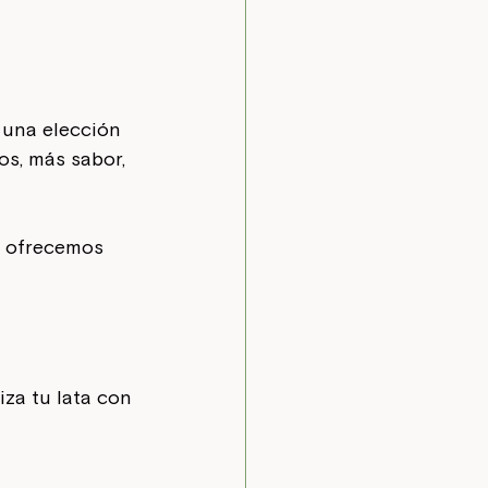
 una elección 
os, más sabor, 
o ofrecemos 
za tu lata con 