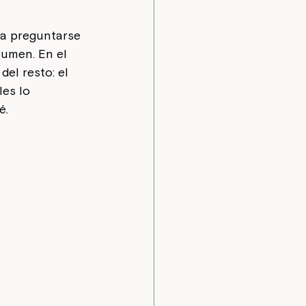
a preguntarse 
umen. En el 
el resto: el 
es lo 
é.