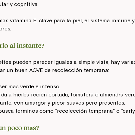
lar y cognitiva.
ás vitamina E, clave para la piel, el sistema inmune y
bres.
lo al instante?
tes pueden parecer iguales a simple vista, hay varias
icar un buen AOVE de recolección temprana:
ser más verde e intenso.
da a hierba recién cortada, tomatera o almendra verd
rante, con amargor y picor suaves pero presentes.
 busca términos como “recolección temprana” o “early
 un poco más?