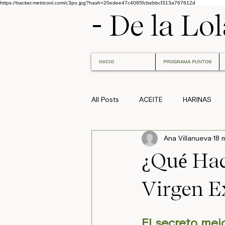
https://tracker.metricool.com/c3po.jpg?hash=20edee47c4085fcbebbcf313a767612d
- De la Lo
INICIO
PROGRAMA PUNTOS
All Posts
ACEITE
HARINAS
Ana Villanueva
18 
¿Qué Hace
Virgen E
El secreto mej