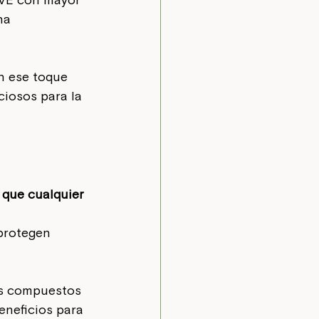
OVE con mayor 
na 
n ese toque 
ciosos para la 
 que cualquier 
protegen 
os compuestos 
eneficios para 