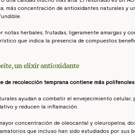
ero una calidad mucho más alta. El resultado es un A
a, más concentración de antioxidantes naturales y u
undible.
r notas herbales, frutadas, ligeramente amargas y co
rístico que indica la presencia de compuestos benefi
ite, un elixir antioxidante
te de recolección temprana contiene más polifenoles
urales ayudan a combatir el envejecimiento celular, 
dativo y reducen la inflamación.
mayor concentración de oleocantal y oleuropeína, d
lamatorios que incluso han sido estudiados por sus b