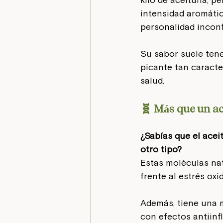
kilo de aceituna, p
intensidad aromátic
personalidad inconf
Su sabor suele tene
picante tan caracte
salud.
🧬 Más que un ace
¿Sabías que el acei
otro tipo? 
Estas moléculas nat
frente al estrés oxi
Además, tiene una 
con efectos antiinf