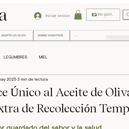
la
Ver puntos
Iniciar sesión
ADOPTA UN OLIVO
SOBRE NOSOTROS
...
LEGUMBRES
MIEL
may 2025
3 min de lectura
 Único al Aceite de Oliv
xtra de Recolección Tem
or guardado del sabor y la salud.