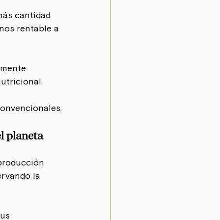
más cantidad 
nos rentable a 
lmente 
utricional. 
convencionales.
l planeta
producción 
ervando la 
us 