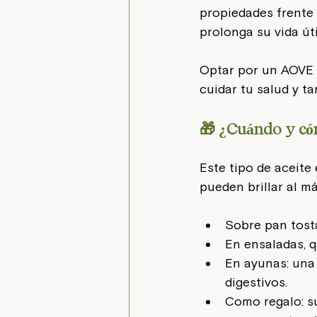
propiedades frente a
prolonga su vida úti
Optar por un AOVE 
cuidar tu salud y ta
🎁 ¿Cuándo y có
Este tipo de aceite
pueden brillar al m
Sobre pan tosta
En ensaladas, 
En ayunas: una
digestivos.
Como regalo: su