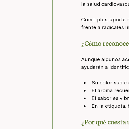
la salud cardiovascu
Como plus, aporta m
frente a radicales li
¿Cómo reconocer
Aunque algunos acei
ayudarán a identif
Su color suele 
El aroma recuer
El sabor es vib
En la etiqueta,
¿Por qué cuesta