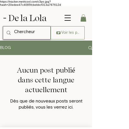
https://tracker.metricool.com/c3po.jpg?
hash=20edee47c4085fcbebbcf313a767612d
- De la Lola
Voir les points
BLOG
Aucun post publié
dans cette langue
actuellement
Dès que de nouveaux posts seront
publiés, vous les verrez ici.