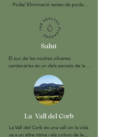
- Poda/ Eliminació restes de poda

- Eliminació de xits

- Llaurança del sòl

- Coberta espontània de la terra

- Fertilització del sòl amb compost 
orgànic

Salut
- Instal·lació de reg per degoteig.
El suc de les nostres oliveres 
centenàries és un dels secrets de la 
"Longevitat Mediterrània".
La Vall del Corb
La Vall del Corb és una vall on la vida 
va a un altre ritme i els colors de les 