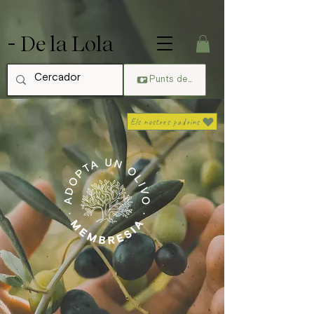
https://tracker.metricool.com/c3po.jpg?
hash=20edee47c4085fcbebbcf313a767612d
- De la Lola
Punts de visualitzacions
Els nostres padrins