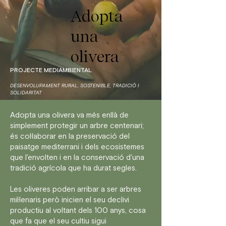
Adopta
una
olivera
PROJECTE MEDIAMBIENTAL
​DESENVOLUPAMENT RURAL, SOSTENIBLE, TRADICIÓ I
SOLIDARITAT
Adopta una olivera va més enllà de
simplement protegir un arbre centenari;
és col·laborar en la preservació del
paisatge mediterrani i dels ecosistemes
que l'envolten i en la conservació d'una
tradició agrícola que ha durat segles.
Les oliveres poden arribar a ser arbres
mil·lenaris però inicien el seu declivi
productiu al voltant dels 100 anys, cosa
que fa que el seu cultiu sigui