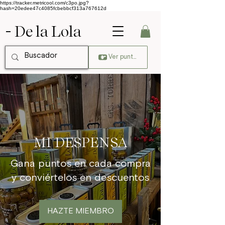
https://tracker.metricool.com/c3po.jpg?
hash=20edee47c4085fcbebbcf313a767612d
- De la Lola
Ver puntos
MI DESPENSA
Gana puntos en cada compra
y conviértelos en descuentos
HAZTE MIEMBRO