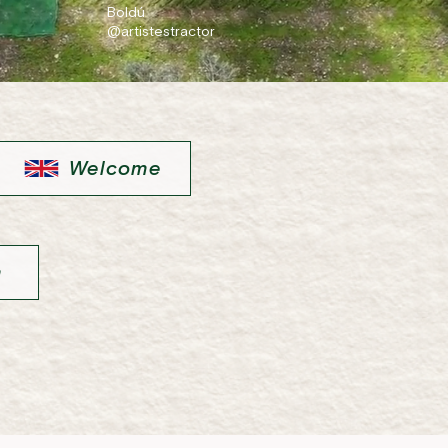
Boldú
@artistestractor
Welcome
m