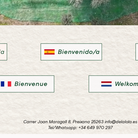
da
Bienvenido/a
Bienvenue
Welko
Carrer Joan Maragall 8, Preixana 25263
info@delalola.es
Tel/Whatsapp: +34 649 970 297