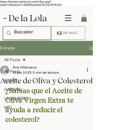
https://tracker.metricool.com/c3po.jpg?
hash=20edee47c4085fcbebbcf313a767612d
- De la Lola
Ver puntos
Entrada
All Posts
Ana Villanueva
All Posts
21 jun 2025
3 min de lectura
Aceite de Oliva y Colesterol
ACEITE
¿Sabías que el Aceite de 
HARINAS
LEGUMBRES
Oliva Virgen Extra te 
MIEL
ayuda a reducir el 
colesterol?