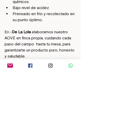
químicos.
Bajo nivel de acidez.
Prensado en frío y recolectado en 
su punto óptimo.
En -
De La Lola
 elaboramos nuestro 
AOVE en finca propia, cuidando cada 
paso del campo  hasta tu mesa, para 
garantizarte un producto puro, honesto 
y saludable.
Aunque el AOVE puede ayudarte a 
mejorar tu perfil lipídico, 
la salud 
cardiovascular depende de más 
factores
:
una alimentación equilibrada, el 
ejercicio físico, evitar el tabaco y el 
estrés, y consultar siempre a un 
profesional sanitario.