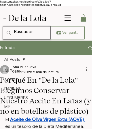
https://tracker.metricool.com/c3po.jpg?
hash=20edee47c4085fcbebbcf313a767612d
- De la Lola
Ver puntos
Entrada
All Posts
Ana Villanueva
All Posts
24 abr 2025
2 min de lectura
Por qué En "De la Lola"
ACEITE
Elegimos Conservar
HARINAS
LEGUMBRES
Nuestro Aceite En Latas (y
MIEL
no en botellas de plástico)
El 
Aceite de Oliva Virgen Extra (AOVE) 
es un tesoro de la Dieta Mediterránea. 